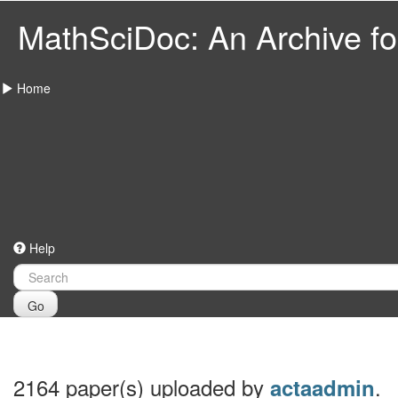
MathSciDoc: An Archive for
Home
Help
Go
2164 paper(s) uploaded by
.
actaadmin