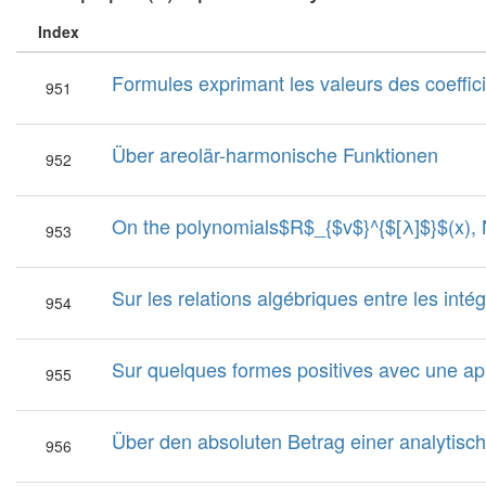
Index
Formules exprimant les valeurs des coeffic
951
Über areolär-harmonische Funktionen
952
On the polynomials$R$_{$v$}^{$[λ]$}$(x),
953
Sur les relations algébriques entre les intég
954
Sur quelques formes positives avec une app
955
Über den absoluten Betrag einer analytis
956